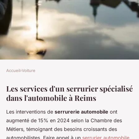
Accueil
›
Voiture
VOITURE
Les services d'un serrurier spécialisé
Services de serrurerie
dans l'automobile à Reims
automobile à reims : sécurité
et rapidité
Les interventions de
serrurerie automobile
ont
augmenté de 15% en 2024 selon la Chambre des
Émeline
•
09/07/2026 06:31
•
7 min de lecture
Métiers, témoignant des besoins croissants des
automobilistes. Faire appel à un
serrurier automobile