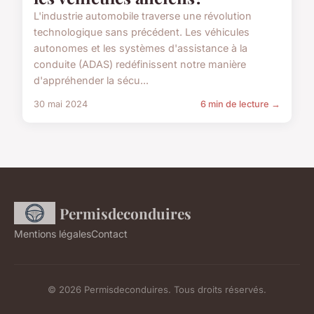
L'industrie automobile traverse une révolution
technologique sans précédent. Les véhicules
autonomes et les systèmes d'assistance à la
conduite (ADAS) redéfinissent notre manière
d'appréhender la sécu...
30 mai 2024
6 min de lecture →
Permisdeconduires
Mentions légales
Contact
© 2026 Permisdeconduires. Tous droits réservés.