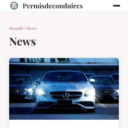
Permisdeconduires
Accueil
› News
News