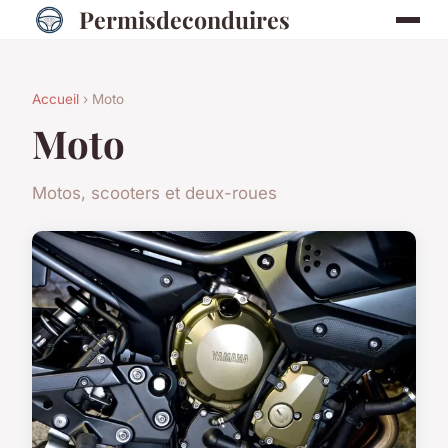
Permisdeconduires
Accueil
› Moto
Moto
Motos, scooters et deux-roues