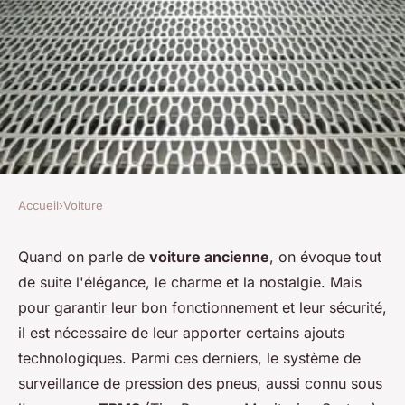
Accueil
›
Voiture
VOITURE
Comment choisir un système
Quand on parle de
voiture ancienne
, on évoque tout
de suite l'élégance, le charme et la nostalgie. Mais
de surveillance de pression
pour garantir leur bon fonctionnement et leur sécurité,
des pneus pour une voiture
il est nécessaire de leur apporter certains ajouts
ancienne?
technologiques. Parmi ces derniers, le système de
surveillance de pression des pneus, aussi connu sous
Tiago
•
30 mai 2024
•
6 min de lecture