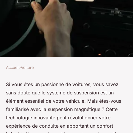
Accueil
›
Voiture
VOITURE
Quels sont les avantages des
Si vous êtes un passionné de voitures, vous savez
sans doute que le système de suspension est un
systèmes de suspension
élément essentiel de votre véhicule. Mais êtes-vous
magnétique pour une conduite
familiarisé avec la
suspension magnétique
? Cette
confortable?
technologie innovante peut révolutionner votre
expérience de conduite en apportant un confort
Tiago
•
30 mai 2024
•
6 min de lecture