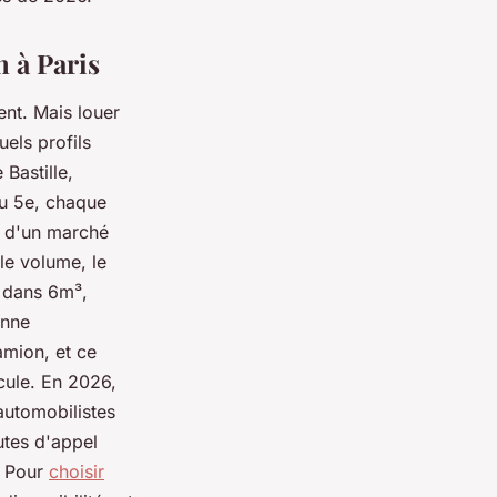
 à Paris
gent. Mais louer
els profils
Bastille,
 du 5e, chaque
nt d'un marché
le volume, le
r dans 6m³,
anne
amion, et ce
cule. En 2026,
automobilistes
utes d'appel
. Pour
choisir