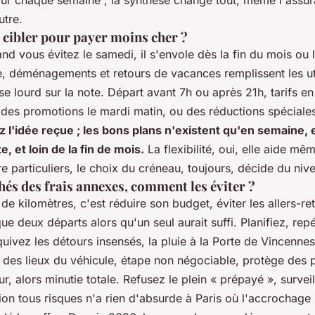
our chaque semaine ; la synthèse change tout, même l'assur
utre.
 cibler pour payer moins cher ?
nd vous évitez le samedi, il s'envole dès la fin du mois ou l
, déménagements et retours de vacances remplissent les util
èse lourd sur la note. Départ avant 7h ou après 21h, tarifs en
des promotions le mardi matin, ou des réductions spéciales
 l'idée reçue ; les bons plans n'existent qu'en semaine,
, et loin de la fin de mois.
La flexibilité, oui, elle aide mêm
e particuliers, le choix du créneau, toujours, décide du ni
hés des frais annexes, comment les éviter ?
de kilomètres, c'est réduire son budget, éviter les allers-ret
que deux départs alors qu'un seul aurait suffi. Planifiez, rep
ivez les détours insensés, la pluie à la Porte de Vincenne
t des lieux du véhicule, étape non négociable, protège des 
, alors minutie totale. Refusez le plein « prépayé », surveil
ion tous risques n'a rien d'absurde à Paris où l'accrochage 