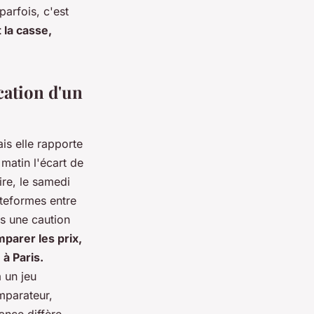
parfois, c'est
 la casse,
cation d'un
ais elle rapporte
matin l'écart de
ire, le samedi
teformes entre
is une caution
parer les prix,
 à Paris.
à un jeu
omparateur,