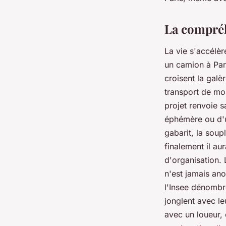
facilement
La compréh
Tiago
•
24 janvier 2026
•
10 min de lecture
La vie s'accélère
un camion à Pari
croisent la galè
transport de mob
projet renvoie s
éphémère ou d'un
gabarit, la soup
finalement il a
d'organisation. 
n'est jamais ano
l'Insee dénombr
jonglent avec le
avec un loueur,