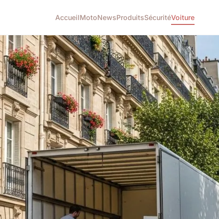
Accueil
Moto
News
Produits
Sécurité
Voiture