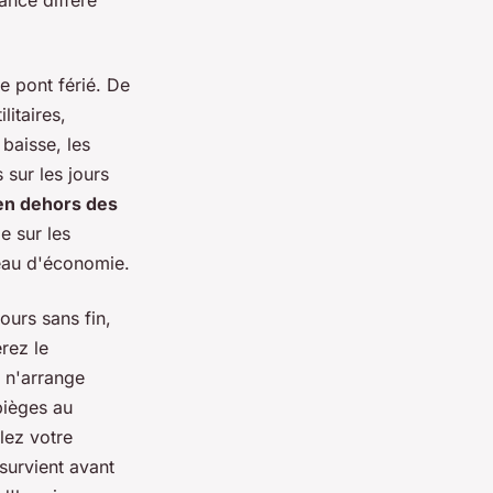
ance diffère
e pont férié. De
itaires,
 baisse, les
 sur les jours
 en dehors des
e sur les
veau d'économie.
ours sans fin,
érez le
s n'arrange
pièges au
lez votre
survient avant