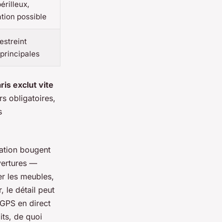
érilleux,
ation possible
estreint
 principales
is exclut vite
s obligatoires,
s
lation bougent
vertures —
er les meubles,
 le détail peut
 GPS en direct
its, de quoi