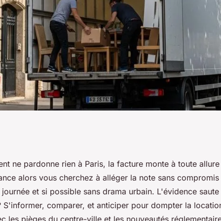
 à Paris : les
 ne pardonne rien à Paris, la facture monte à toute allure
lance alors vous cherchez à alléger la note sans compromis s
pour économiser
 journée et si possible sans drama urbain. L'évidence saute
? S'informer, comparer, et anticiper pour dompter la locati
c les pièges du centre-ville et les nouveautés réglementair