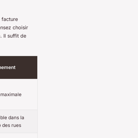
 facture
ensez choisir
Il suffit de
nnement
é maximale
ble dans la
é des rues