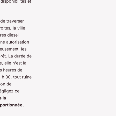
isponibilités et
 de traverser
ites, la ville
res diesel
ne autorisation
ieusement, les
érêt. La durée de
 elle n'est là
es heures de
 h 30, tout ruine
ion de
négligez ce
s la
oportionnée.