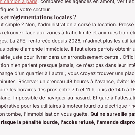
un camion à paris
, comparez les agences en amont, vérifiez d
fiques à votre secteur.
s et réglementations locales ?
t simple ? Non, l'administration a corsé la location. Pressé
retrouvez face aux zones à trafic limité et aux rues trop étro
èges. La ZFE, renforcée depuis 2026, n'admet plus les utilitai
s peine d'amende immédiate. Il faut alors parfois obtenir u
airie juste pour livrer dans un arrondissement central. Offic
ion n'en parlent presque jamais, ce n'est pas dans leur int
ange d'un quartier à l'autre ; vous croyez trouver une place,
minutes. Réserver un créneau 48 heures à l'avance, éviter l
re les horaires des pros entre 7 h et 11 h, puis de 14 h à 16
tané. Impossible de naviguer au hasard. Et gare à l'attestat
érative pour les utilitaires à moteur lourd ou électrique ; 
ion tombe, l'immobilisation vous guette.
Qui ne surveille pa
risque la pénalité lourde, l'accès refusé, l'amende dispr