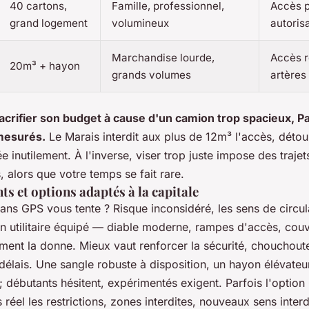
40 cartons,
Famille, professionnel,
Accès p
grand logement
volumineux
autoris
Marchandise lourde,
Accès r
20m³ + hayon
grands volumes
artères
acrifier son budget à cause d'un camion trop spacieux, Par
mesurés.
Le Marais interdit aux plus de 12m³ l'accès, détour
 inutilement. À l'inverse, viser trop juste impose des trajet
 alors que votre temps se fait rare.
s et options adaptés à la capitale
sans GPS vous tente ? Risque inconsidéré, les sens de circu
 Un utilitaire équipé — diable moderne, rampes d'accès, cou
ment la donne. Mieux vaut renforcer la sécurité, chouchout
élais. Une sangle robuste à disposition, un hayon élévateur,
; débutants hésitent, expérimentés exigent. Parfois l'option
 réel les restrictions, zones interdites, nouveaux sens interd