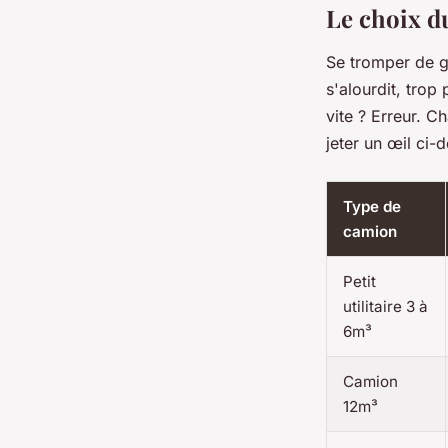
Le choix d
Se tromper de ga
s'alourdit, trop
vite ? Erreur. C
jeter un œil ci-
Type de
camion
Petit
utilitaire 3 à
6m³
Camion
12m³