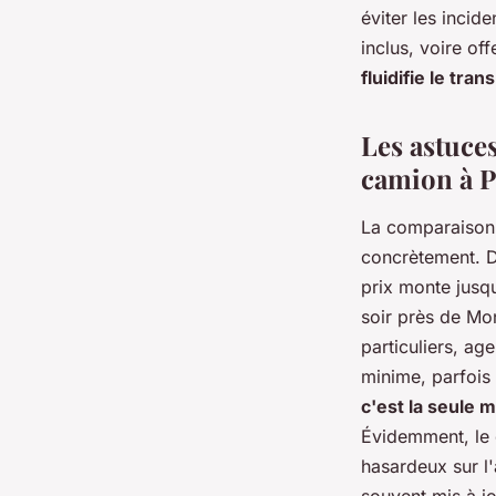
éviter les incide
inclus, voire of
fluidifie le tra
Les astuce
camion à P
La comparaison d
concrètement. D
prix monte jusqu
soir près de Mo
particuliers, ag
minime, parfois 
c'est la seule 
Évidemment, le d
hasardeux sur l'