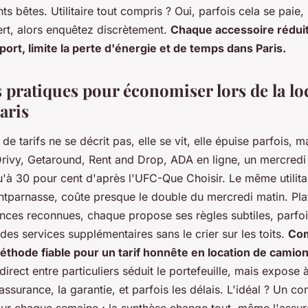
nts bêtes. Utilitaire tout compris ? Oui, parfois cela se paie, 
fert, alors enquêtez discrètement.
Chaque accessoire réduit
nsport, limite la perte d'énergie et de temps dans Paris.
s pratiques pour économiser lors de la lo
aris
e tarifs ne se décrit pas, elle se vit, elle épuise parfois, m
rivy, Getaround, Rent and Drop, ADA en ligne, un mercredi 
'à 30 pour cent d'après l'UFC-Que Choisir. Le même utilita
ntparnasse, coûte presque le double du mercredi matin. Pla
ences reconnues, chaque propose ses règles subtiles, parfo
des services supplémentaires sans le crier sur les toits.
Com
méthode fiable pour un tarif honnête en location de camion
irect entre particuliers séduit le portefeuille, mais expose 
assurance, la garantie, et parfois les délais. L'idéal ? Un c