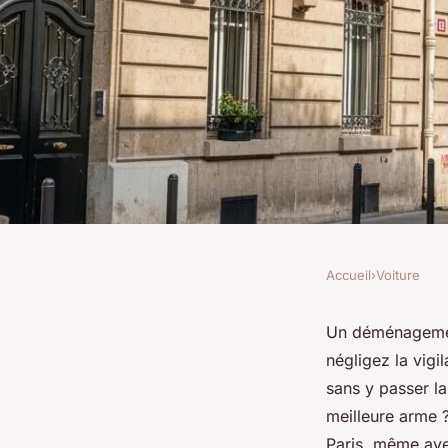
Accueil
›
Voiture
VOITURE
Location d'un camion
Un déménagement
négligez la vigi
meilleures astuces 
sans y passer la
meilleure arme 
Paris, même ave