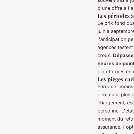
souvent mis à j
d'une offre à l'a
Les périodes à
Le prix fond qua
juin à septembre
l'anticipation p
agences testent 
creux.
Dépassez
heures de pointe
plateformes entr
Les pièges cac
Parcourir moins 
rien n'use plus 
chargement, esqu
personne. L'éta
moment du retour
assurance, l'opt