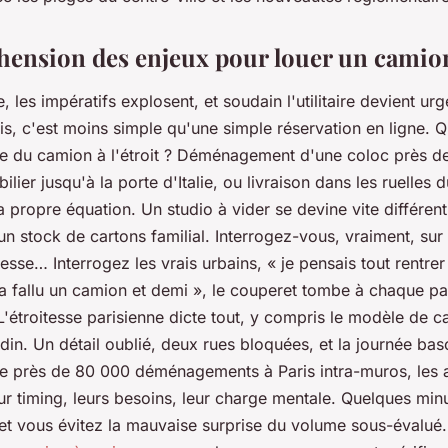
ension des enjeux pour louer un camion
, les impératifs explosent, et soudain l'utilitaire devient ur
s, c'est moins simple qu'une simple réservation en ligne. Qu
re du camion à l'étroit ? Déménagement d'une coloc près de 
ilier jusqu'à la porte d'Italie, ou livraison dans les ruelles
a propre équation. Un studio à vider se devine vite différe
 stock de cartons familial. Interrogez-vous, vraiment, sur 
lesse… Interrogez les vrais urbains, « je pensais tout rentre
ura fallu un camion et demi », le couperet tombe à chaque p
L'étroitesse parisienne dicte tout, y compris le modèle de c
din. Un détail oublié, deux rues bloquées, et la journée bas
e près de 80 000 déménagements à Paris intra-muros, les 
ur timing, leurs besoins, leur charge mentale. Quelques min
 et vous évitez la mauvaise surprise du volume sous-évalué