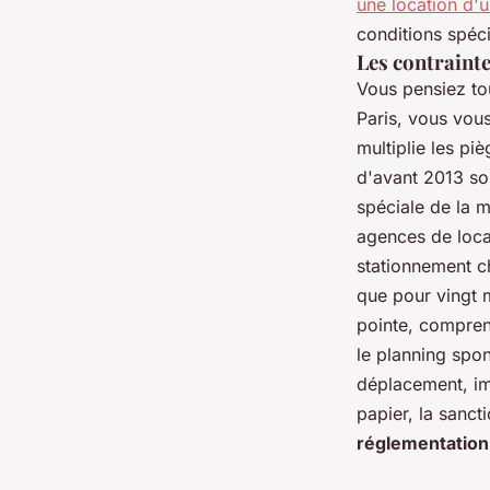
une location d'
conditions spéci
Les contrainte
Vous pensiez tou
Paris, vous vous 
multiplie les pi
d'avant 2013 sou
spéciale de la m
agences de locat
stationnement ch
que pour vingt 
pointe, comprend
le planning spon
déplacement, imp
papier, la sanct
réglementation 