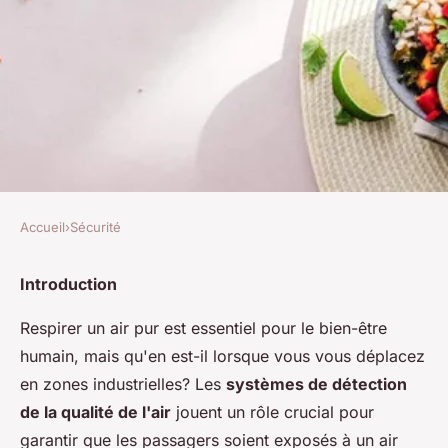
Accueil
›
Sécurité
SÉCURITÉ
Comment les systèmes de
Introduction
détection de la qualité de l'air
Respirer un air pur est essentiel pour le bien-être
extérieur influencent-ils la
humain, mais qu'en est-il lorsque vous vous déplacez
santé des passagers en zones
en zones industrielles? Les
systèmes de détection
de la qualité de l'air
jouent un rôle crucial pour
industrielles?
garantir que les passagers soient exposés à un air