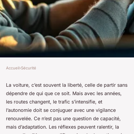
Accueil
›
Sécurité
SÉCURITÉ
Les meilleures pratiques de
La voiture, c’est souvent la liberté, celle de partir sans
dépendre de qui que ce soit. Mais avec les années,
conduite sûre pour les seniors
les routes changent, le trafic s’intensifie, et
l’autonomie doit se conjuguer avec une vigilance
Angelo
•
20/04/2026 12:47
•
8 min de lecture
renouvelée. Ce n’est pas une question de capacité,
mais d’adaptation. Les réflexes peuvent ralentir, la