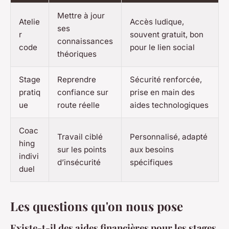
Mettre à jour
Atelie
Accès ludique,
ses
r
souvent gratuit, bon
connaissances
code
pour le lien social
théoriques
Stage
Reprendre
Sécurité renforcée,
pratiq
confiance sur
prise en main des
ue
route réelle
aides technologiques
Coac
Travail ciblé
Personnalisé, adapté
hing
sur les points
aux besoins
indivi
d’insécurité
spécifiques
duel
Les questions qu'on nous pose
Existe-t-il des aides financières pour les stages